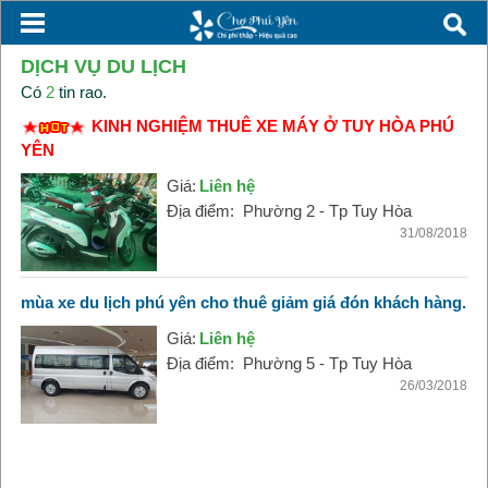
DỊCH VỤ DU LỊCH
Có
2
tin rao.
KINH NGHIỆM THUÊ XE MÁY Ở TUY HÒA PHÚ
YÊN
Giá:
Liên hệ
Địa điểm:
Phường 2 - Tp Tuy Hòa
31/08/2018
mùa xe du lịch phú yên cho thuê giảm giá đón khách hàng.
Giá:
Liên hệ
Địa điểm:
Phường 5 - Tp Tuy Hòa
26/03/2018