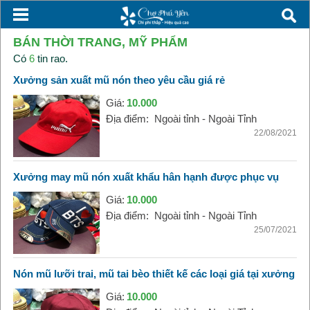
BÁN THỜI TRANG, MỸ PHẨM
Có
6
tin rao.
Xưởng sản xuất mũ nón theo yêu cầu giá rẻ
Giá:
10.000
Địa điểm:
Ngoài tỉnh - Ngoài Tỉnh
22/08/2021
Xưởng may mũ nón xuất khẩu hân hạnh được phục vụ
Giá:
10.000
Địa điểm:
Ngoài tỉnh - Ngoài Tỉnh
25/07/2021
Nón mũ lưỡi trai, mũ tai bèo thiết kế các loại giá tại xưởng
Giá:
10.000