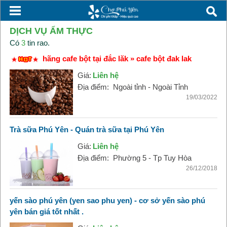
DỊCH VỤ ẨM THỰC
Có
3
tin rao.
hãng cafe bột tại đắc lăk » cafe bột đak lak
Giá:
Liên hệ
Địa điểm:
Ngoài tỉnh - Ngoài Tỉnh
19/03/2022
Trà sữa Phú Yên - Quán trà sữa tại Phú Yên
Giá:
Liên hệ
Địa điểm:
Phường 5 - Tp Tuy Hòa
26/12/2018
yến sào phú yên (yen sao phu yen) - cơ sở yến sào phú
yên bán giá tốt nhất .