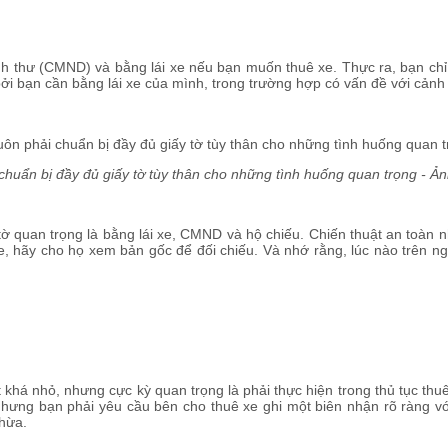
thư (CMND) và bằng lái xe nếu bạn muốn thuê xe. Thực ra, bạn chỉ cần 
ởi bạn cần bằng lái xe của mình, trong trường hợp có vấn đề với cảnh 
chuẩn bị đầy đủ giấy tờ tùy thân cho những tình huống quan trọng - Ả
 tờ quan trọng là bằng lái xe, CMND và hộ chiếu. Chiến thuật an toàn 
 xe, hãy cho họ xem bản gốc để đối chiếu. Và nhớ rằng, lúc nào trên 
ết khá nhỏ, nhưng cực kỳ quan trọng là phải thực hiện trong thủ tục th
hưng bạn phải yêu cầu bên cho thuê xe ghi một biên nhận rõ ràng với c
thừa.