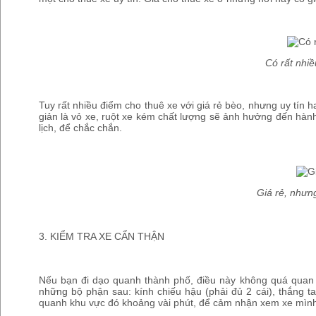
Có rất nhiề
Tuy rất nhiều điểm cho thuê xe với giá rẻ bèo, nhưng uy tín 
giản là vỏ xe, ruột xe kém chất lượng sẽ ảnh hưởng đến hàn
lịch, để chắc chắn.
Giá rẻ, nhưn
3. KIỂM TRA XE CẨN THẬN
Nếu bạn đi dạo quanh thành phố, điều này không quá quan tr
những bộ phận sau: kính chiếu hậu (phải đủ 2 cái), thắng t
quanh khu vực đó khoảng vài phút, để cảm nhận xem xe mình