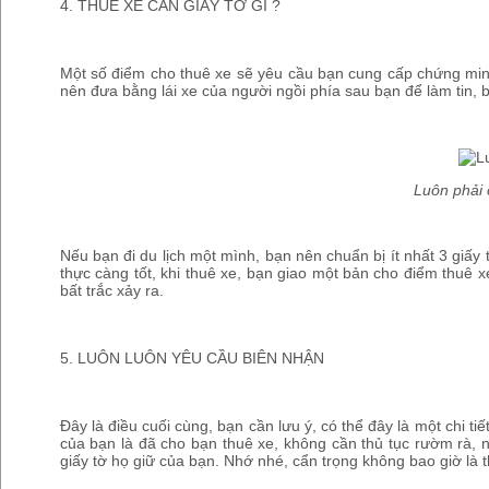
4. THUÊ XE CẦN GIẤY TỜ GÌ ?
Một số điểm cho thuê xe sẽ yêu cầu bạn cung cấp chứng minh 
nên đưa bằng lái xe của người ngồi phía sau bạn để làm tin, b
Luôn phải 
Nếu bạn đi du lịch một mình, bạn nên chuẩn bị ít nhất 3 giấy
thực càng tốt, khi thuê xe, bạn giao một bản cho điểm thuê
bất trắc xảy ra.
5. LUÔN LUÔN YÊU CẦU BIÊN NHẬN
Đây là điều cuối cùng, bạn cần lưu ý, có thể đây là một chi ti
của bạn là đã cho bạn thuê xe, không cần thủ tục rườm rà, n
giấy tờ họ giữ của bạn. Nhớ nhé, cẩn trọng không bao giờ là 