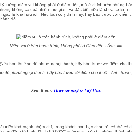
cái ý tưởng niềm vui không phải ở điểm đến, mà ở chính trên những hàn
nhưng không có quá nhiều thời gian, và đặc biệt nữa là chưa có kinh n
ngày là khá hữu ích. Nếu bạn có ý định này, hãy báo trước với điểm ch
thành đó.
Niềm vui ở trên hành trình, không phải ở điểm đến - Ảnh: tiin
xe để phượt ngoại thành, hãy báo trước với điểm cho thuê - Ảnh: tran
Xem thêm:
Thuê xe máy ở Tuy Hòa
át triển khá mạnh, thậm chí, trong khách sạn bạn chọn rất có thể có
á dao động từ bình dân là 80,000đ/ ngày vi vu, còn tại những thành phố