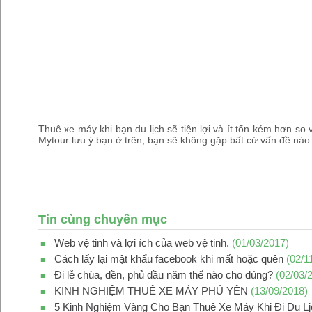
Thuê xe máy khi bạn du lịch sẽ tiện lợi và ít tốn kém hơn so
Mytour lưu ý bạn ở trên, bạn sẽ không gặp bất cứ vấn đề nào 
Tin cùng chuyên mục
Web vệ tinh và lợi ích của web vệ tinh.
(01/03/2017)
■
Cách lấy lại mật khẩu facebook khi mất hoặc quên
(02/1
■
Đi lễ chùa, đền, phủ đầu năm thế nào cho đúng?
(02/03/
■
KINH NGHIỆM THUÊ XE MÁY PHÚ YÊN
(13/09/2018)
■
5 Kinh Nghiệm Vàng Cho Bạn Thuê Xe Máy Khi Đi Du L
■