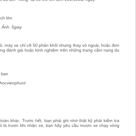
- Ảnh: 5giay
 cũ, máy xe chỉ cỡ 50 phân khối nhưng thay vỏ ngoài, hoặc đơn
hững đánh giá hoặc kinh nghiệm trên những trang cẩm nang du
 hocvienphuot
oàn khác. Trước hết, bạn phải ghi nhớ thật kỹ phải kiểm tra
hất là trươc khi nhận xe, bạn hãy yêu cầu mượn xe chạy vòng