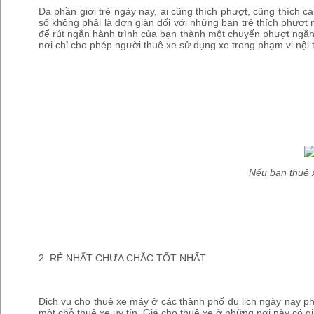
Đa phần giới trẻ ngày nay, ai cũng thích phượt, cũng thích 
số không phải là đơn giản đối với những bạn trẻ thích phượt 
để rút ngắn hành trình của bạn thành một chuyến phượt ngắn 
nơi chỉ cho phép người thuê xe sử dụng xe trong phạm vi nội 
Nếu bạn thuê 
2. RẺ NHẤT CHƯA CHẮC TỐT NHẤT
Dịch vụ cho thuê xe máy ở các thành phố du lịch ngày nay ph
một chỗ thuê xe uy tín. Giá cho thuê xe ở những nơi này có gi