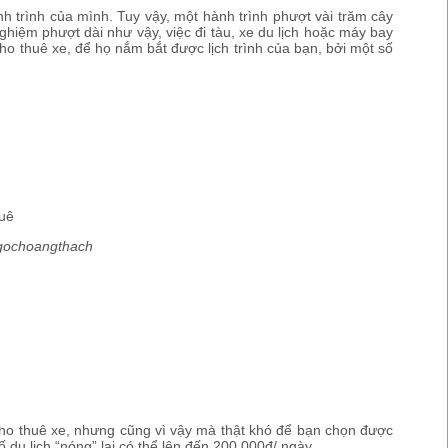
h trình của mình. Tuy vậy, một hành trình phượt vài trăm cây
ghiệm phượt dài như vậy, việc đi tàu, xe du lịch hoặc máy bay
o thuê xe, để họ nắm bắt được lịch trình của bạn, bởi một số
ngochoangthach
 cho thuê xe, nhưng cũng vì vậy mà thật khó để bạn chọn được
 du lịch “nóng” lại có thể lên đến 200,000đ/ ngày.